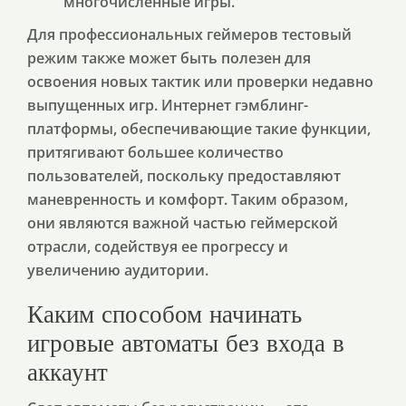
многочисленные игры.
Для профессиональных геймеров тестовый
режим также может быть полезен для
освоения новых тактик или проверки недавно
выпущенных игр. Интернет гэмблинг-
платформы, обеспечивающие такие функции,
притягивают большее количество
пользователей, поскольку предоставляют
маневренность и комфорт. Таким образом,
они являются важной частью геймерской
отрасли, содействуя ее прогрессу и
увеличению аудитории.
Каким способом начинать
игровые автоматы без входа в
аккаунт