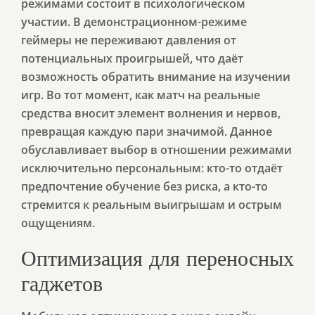
режимами состоит в психологическом
участии. В демонстрационном-режиме
геймеры не переживают давления от
потенциальных проигрышей, что даёт
возможность обратить внимание на изучении
игр. Во тот момент, как матч на реальные
средства вносит элемент волнения и нервов,
превращая каждую пари значимой. Данное
обуславливает выбор в отношении режимами
исключительно персональным: кто-то отдаёт
предпочтение обучение без риска, а кто-то
стремится к реальным выигрышам и острым
ощущениям.
Оптимизация для переносных
гаджетов