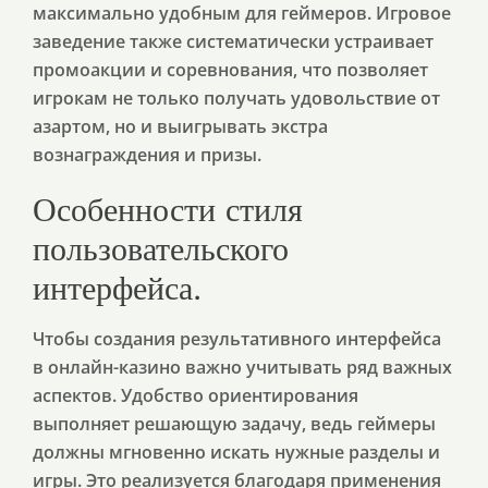
максимально удобным для геймеров. Игровое
заведение также систематически устраивает
промоакции и соревнования, что позволяет
игрокам не только получать удовольствие от
азартом, но и выигрывать экстра
вознаграждения и призы.
Особенности стиля
пользовательского
интерфейса.
Чтобы создания результативного интерфейса
в онлайн-казино важно учитывать ряд важных
аспектов. Удобство ориентирования
выполняет решающую задачу, ведь геймеры
должны мгновенно искать нужные разделы и
игры. Это реализуется благодаря применения