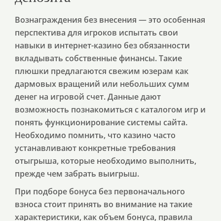
Вознаграждения без внесения — это особенная
перспектива для игроков испытать свои
навыки в интернет-казино без обязанности
вкладывать собственные финансы. Такие
плюшки предлагаются свежим юзерам как
дармовых вращений или небольших сумм
денег на игровой счет. Данные дают
возможность познакомиться с каталогом игр и
понять функционирование системы сайта.
Необходимо помнить, что казино часто
устанавливают конкретные требования
отыгрыша, которые необходимо выполнить,
прежде чем забрать выигрыш.
При подборе бонуса без первоначального
взноса стоит принять во внимание на такие
характеристики, как объем бонуса, правила