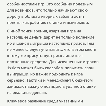
особенностями игр. Это особенно полезным
для новичков, что только начинают свою
дорогу в области игорных забав и хотят
понять, как работают ставки и выигрыши.
С иной точки зрения, азартная игра на
настоящие деньги дарит не только волнение,
но и шанс выигрыша настоящих призов. Тем
не менее следует учитывать, что в этом месте
к тому же присутствует риск лишиться
вложенные средства. Для искушенных игроков
1xslots может быть способом повысить свои
выигрыши, но важно подходить к игре
серьезно. Тактики и менеджмент бюджетом
занимают важную позицию в удачной ставке
на реальные деньги.
Ключевое различие среди указанными