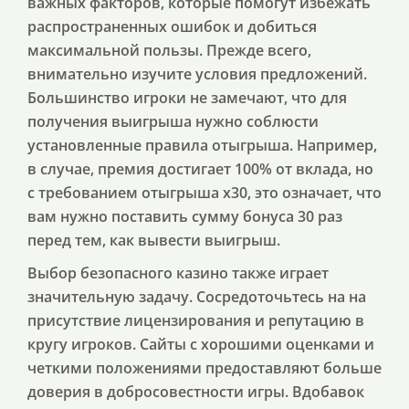
важных факторов, которые помогут избежать
распространенных ошибок и добиться
максимальной пользы. Прежде всего,
внимательно изучите условия предложений.
Большинство игроки не замечают, что для
получения выигрыша нужно соблюсти
установленные правила отыгрыша. Например,
в случае, премия достигает 100% от вклада, но
с требованием отыгрыша x30, это означает, что
вам нужно поставить сумму бонуса 30 раз
перед тем, как вывести выигрыш.
Выбор безопасного казино также играет
значительную задачу. Сосредоточьтесь на на
присутствие лицензирования и репутацию в
кругу игроков. Сайты с хорошими оценками и
четкими положениями предоставляют больше
доверия в добросовестности игры. Вдобавок