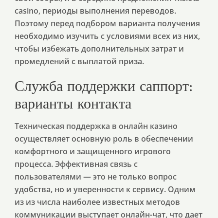
casino, периоды выполнения переводов.
Поэтому перед подбором варианта получения
необходимо изучить с условиями всех из них,
чтобы избежать дополнительных затрат и
промедлений с выплатой приза.
Служба поддержки саппорт:
варианты контакта
Техническая поддержка в онлайн казино
осуществляет основную роль в обеспечении
комфортного и защищенного игрового
процесса. Эффективная связь с
пользователями — это не только вопрос
удобства, но и уверенности к сервису. Одним
из из числа наиболее известных методов
коммуникации выступает онлайн-чат, что дает