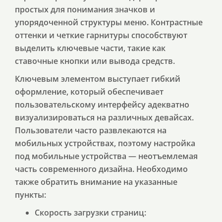
простых для понимания значков и
упорядоченной структуры меню. Контрастные
оттенки и четкие гарнитуры способствуют
выделить ключевые части, такие как
ставочные кнопки или вывода средств.
Ключевым элементом выступает гибкий
оформление, который обеспечивает
пользовательскому интерфейсу адекватно
визуализироваться на различных девайсах.
Пользователи часто развлекаются на
мобильных устройствах, поэтому настройка
под мобильные устройства — неотъемлемая
часть современного дизайна. Необходимо
также обратить внимание на указанные
пункты:
Скорость загрузки страниц: