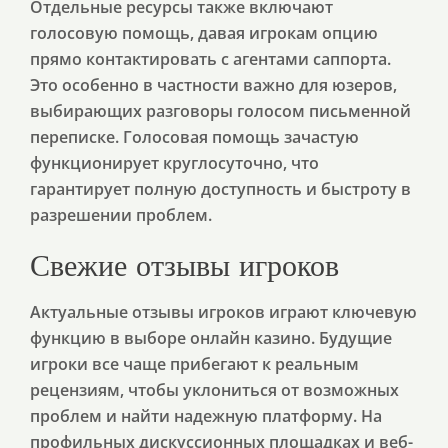
Отдельные ресурсы также включают
голосовую помощь, давая игрокам опцию
прямо контактировать с агентами саппорта.
Это особенно в частности важно для юзеров,
выбирающих разговоры голосом письменной
переписке. Голосовая помощь зачастую
функционирует круглосуточно, что
гарантирует полную доступность и быстроту в
разрешении проблем.
Свежие отзывы игроков
Актуальные отзывы игроков играют ключевую
функцию в выборе онлайн казино. Будущие
игроки все чаще прибегают к реальным
рецензиям, чтобы уклониться от возможных
проблем и найти надежную платформу. На
профильных дискуссионных площадках и веб-