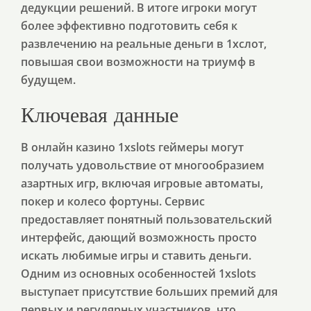
дедукции решений. В итоге игроки могут
более эффективно подготовить себя к
развлечению на реальные деньги в 1хслот,
повышая свои возможности на триумф в
будущем.
Ключевая данные
В онлайн казино 1xslots геймеры могут
получать удовольствие от многообразием
азартных игр, включая игровые автоматы,
покер и колесо фортуны. Сервис
предоставляет понятный пользовательский
интерфейс, дающий возможность просто
искать любимые игры и ставить деньги.
Одним из основных особенностей 1xslots
выступает присутствие больших премий для
первых и регулярных участников, что