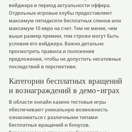
вейджера и период актуальности оффера.
Отдельные игровые клубы предоставляют
максимум пятидесяти бесплатных спинов или
максимум 10 евро на счет. Тем не менее, чем
выше размер премии, тем строже могут быть
условия его вэйджера. Важно детально
просмотреть правила и положения
предложения, чтобы не допустить негативных
последствий в перспективе.
Категории бесплатных вращений
и вознаграждений в демо-играх
В области онлайн казино тестовые игры
обеспечивают уникальную возможность
ознакомиться с различными типами
бесплатных вращений и бонусов.