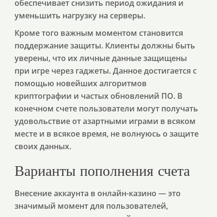
обеспечивает снизить период ожидания и
уменьшить нагрузку на серверы.
Кроме того важным моментом становится
поддержание защиты. Клиенты должны быть
уверены, что их личные данные защищены
при игре через гаджеты. Данное достигается с
помощью новейших алгоритмов
криптографии и частых обновлений ПО. В
конечном счете пользователи могут получать
удовольствие от азартными играми в всяком
месте и в всякое время, не волнуюсь о защите
своих данных.
Варианты пополнения счета
Внесение аккаунта в онлайн-казино — это
значимый момент для пользователей,