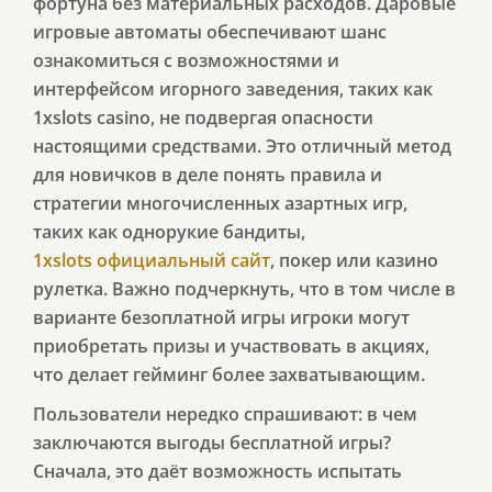
фортуна без материальных расходов. Даровые
игровые автоматы обеспечивают шанс
ознакомиться с возможностями и
интерфейсом игорного заведения, таких как
1xslots casino, не подвергая опасности
настоящими средствами. Это отличный метод
для новичков в деле понять правила и
стратегии многочисленных азартных игр,
таких как однорукие бандиты,
1xslots официальный сайт
, покер или казино
рулетка. Важно подчеркнуть, что в том числе в
варианте безоплатной игры игроки могут
приобретать призы и участвовать в акциях,
что делает гейминг более захватывающим.
Пользователи нередко спрашивают: в чем
заключаются выгоды бесплатной игры?
Сначала, это даёт возможность испытать