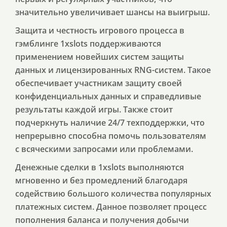
значительно увеличивает шансы на выигрыш.
Защита и честность игрового процесса в
гэмблинге 1xslots поддерживаются
применением новейших систем защиты
данных и лицензированных RNG-систем. Такое
обеспечивает участникам защиту своей
конфиденциальных данных и справедливые
результаты каждой игры. Также стоит
подчеркнуть наличие 24/7 техподдержки, что
непрерывно способна помочь пользователям
с всяческими запросами или проблемами.
Денежные сделки в 1xslots выполняются
мгновенно и без промедлений благодаря
содействию большого количества популярных
платежных систем. Данное позволяет процесс
пополнения баланса и получения добычи