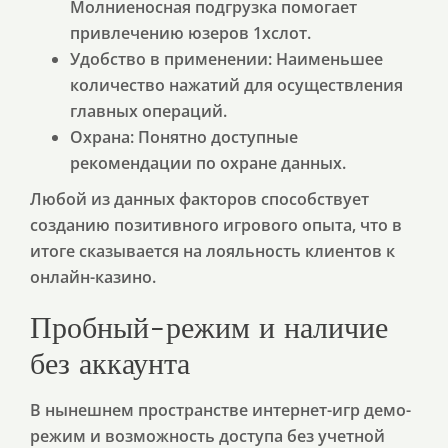
Молниеносная подгрузка помогает
привлечению юзеров 1хслот.
Удобство в применении: Наименьшее
количество нажатий для осуществления
главных операций.
Охрана: Понятно доступные
рекомендации по охране данных.
Любой из данных факторов способствует
созданию позитивного игрового опыта, что в
итоге сказывается на лояльность клиентов к
онлайн-казино.
Пробный-режим и наличие
без аккаунта
В нынешнем пространстве интернет-игр демо-
режим и возможность доступа без учетной