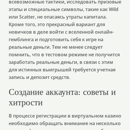
всевозможные тактики, исследовать призовые
этапы и специальные символы, такие как Wild
или Scatter, не опасаясь утраты капитала.
Кроме того, это прекрасный вариант для
новичков в деле войти с вселенной онлайн-
гемблинга и подготовить себя к игре на
реальные деньги. Тем не менее следует
помнить, что в тестовом режиме не получится
заработать реальные деньги, в связи с этим
для истинных выигрышей требуется учетная
запись и депозит средств.
Создание аккаунта: советы и
хитрости
В процессе регистрации в виртуальном казино
необходимо обращать внимание на несколько