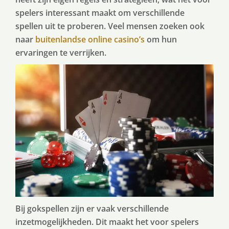
spelers interessant maakt om verschillende
spellen uit te proberen. Veel mensen zoeken ook
naar
buitenlandse online casino’s
om hun
ervaringen te verrijken.
Bij gokspellen zijn er vaak verschillende
inzetmogelijkheden. Dit maakt het voor spelers