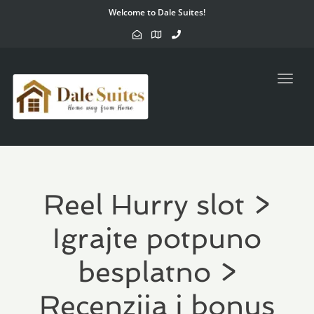
Welcome to Dale Suites!
Toggl
navig
Reel Hurry slot >
Igrajte potpuno
besplatno >
Recenzija i bonus