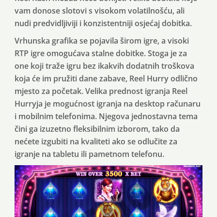
vam donose slotovi s visokom volatilnošću, ali
nudi predvidljiviji i konzistentniji osjećaj dobitka.
Vrhunska grafika se pojavila širom igre, a visoki
RTP igre omogućava stalne dobitke. Stoga je za
one koji traže igru ​​bez ikakvih dodatnih troškova
koja će im pružiti dane zabave, Reel Hurry odlično
mjesto za početak. Velika prednost igranja Reel
Hurryja je mogućnost igranja na desktop računaru
i mobilnim telefonima. Njegova jednostavna tema
čini ga izuzetno fleksibilnim izborom, tako da
nećete izgubiti na kvaliteti ako se odlučite za
igranje na tabletu ili pametnom telefonu.