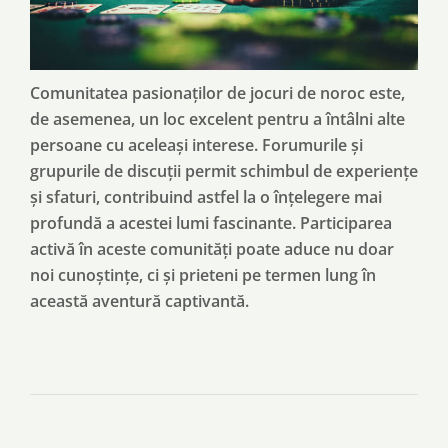
Comunitatea pasionaților de jocuri de noroc este,
de asemenea, un loc excelent pentru a întâlni alte
persoane cu aceleași interese. Forumurile și
grupurile de discuții permit schimbul de experiențe
și sfaturi, contribuind astfel la o înțelegere mai
profundă a acestei lumi fascinante. Participarea
activă în aceste comunități poate aduce nu doar
noi cunoștințe, ci și prieteni pe termen lung în
această aventură captivantă.