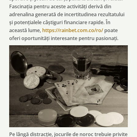
Fascinația pentru aceste activități derivă din
adrenalina generată de incertitudinea rezultatului
și potențialele câștiguri financiare rapide. În
această lume,
https://rainbet.com.co/ro/
poate
oferi oportunități interesante pentru pasionați.
Pe lângă distracție, jocurile de noroc trebuie privite