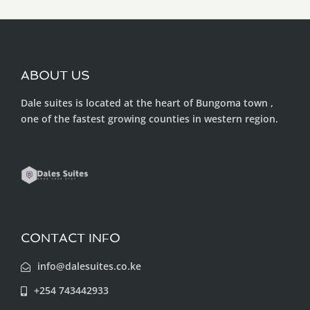
ABOUT US
Dale suites is located at the heart of Bungoma town ,
one of the fastest growing counties in western region.
CONTACT INFO
info@dalesuites.co.ke
+254 743442933