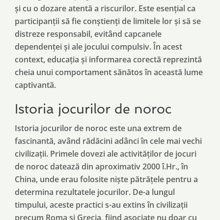
și cu o dozare atentă a riscurilor. Este esențial ca
participanții să fie conștienți de limitele lor și să se
distreze responsabil, evitând capcanele
dependenței și ale jocului compulsiv. În acest
context, educația și informarea corectă reprezintă
cheia unui comportament sănătos în această lume
captivantă.
Istoria jocurilor de noroc
Istoria jocurilor de noroc este una extrem de
fascinantă, având rădăcini adânci în cele mai vechi
civilizații. Primele dovezi ale activităților de jocuri
de noroc datează din aproximativ 2000 î.Hr., în
China, unde erau folosite niște pătrățele pentru a
determina rezultatele jocurilor. De-a lungul
timpului, aceste practici s-au extins în civilizații
precum Roma și Grecia, fiind asociate nu doar cu