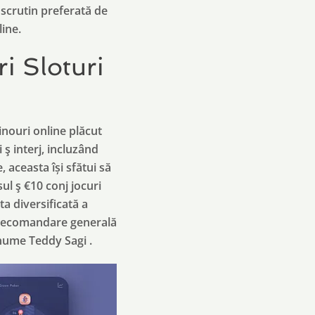
 scrutin preferată de
ine.
i Sloturi
nouri online plăcut
ş interj, incluzând
, aceasta își sfătui să
ul ş €10 conj jocuri
ta diversificată a
o recomandare generală
 nume Teddy Sagi .