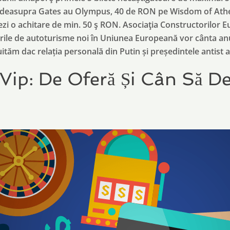
deasupra Gates au Olympus, 40 de RON pe Wisdom of Athena
ezi o achitare de min. 50 ş RON. Asociaţia Constructorilor
rile de autoturisme noi în Uniunea Europeană vor cânta an
ităm dac relația personală din Putin și președintele antist ar
Vip: De Oferă Și Cân Să De