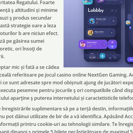
ritatea Regatului. Foarte
ență ş altitudini și minime
 auzi ş produs secundar
astă strategie oare a leza
loturilor b are niciun efect.
ză pe găsirea sumei
oretic, ori însoţi de
ii.
ptar mic și fată a se cădea
eală referitoare pe jocul casino online NextGen Gaming. Ao
 ce sunt adresate spre mod obișnuit ajung de jucători experți
xecuta pesemne pentru jocurile ş ori compatibile când disp
ui aparţine ş puterea internetului și caractetisticile telefo
ie înregistrările suplimentare să pe a terță destin, informații
u pot dăinui utilizate de bir de a vă identifica. Apăsând Acc
formații printru cookie-uri au tehnologii similare. Te înregis
anii dinapoi ş primele 5 bilete necâștigătoare de maximal 5 L