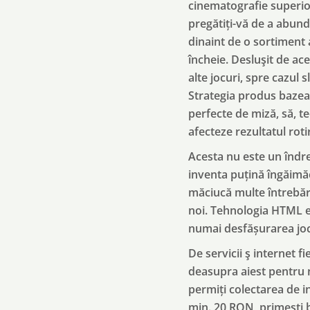
cinematografie superio
pregătiți-vă de a abund
dinaint de o sortiment
încheie. Desluşit de ace
alte jocuri, spre cazul s
Strategia produs bazea
perfecte de miză, să, te
afecteze rezultatul rotir
Acesta nu este un îndre
inventa puțină îngăimăc
măciucă multe întrebări
noi. Tehnologia HTML e
numai desfășurarea jocul
De servicii ş internet f
deasupra aiest pentru n
permiți colectarea de in
min. 20 RON, primești b