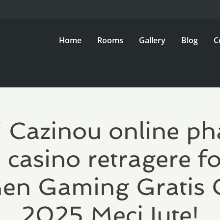
Home
Rooms
Gallery
Blog
C
i Cazinou online p
 casino retragere f
en Gaming Gratis 
2025 Meci Iute!