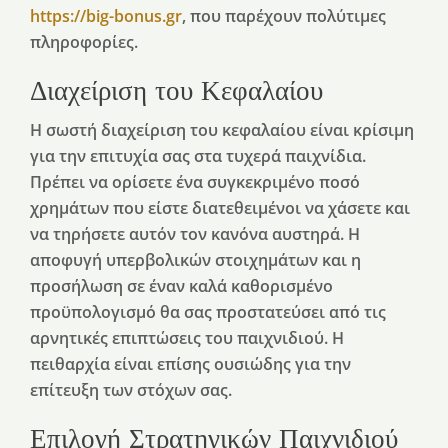
https://big-bonus.gr
, που παρέχουν πολύτιμες
πληροφορίες.
Διαχείριση του Κεφαλαίου
Η σωστή διαχείριση του κεφαλαίου είναι κρίσιμη
για την επιτυχία σας στα τυχερά παιχνίδια.
Πρέπει να ορίσετε ένα συγκεκριμένο ποσό
χρημάτων που είστε διατεθειμένοι να χάσετε και
να τηρήσετε αυτόν τον κανόνα αυστηρά. Η
αποφυγή υπερβολικών στοιχημάτων και η
προσήλωση σε έναν καλά καθορισμένο
προϋπολογισμό θα σας προστατεύσει από τις
αρνητικές επιπτώσεις του παιχνιδιού. Η
πειθαρχία είναι επίσης ουσιώδης για την
επίτευξη των στόχων σας.
Επιλογή Στρατηγικών Παιχνιδιού