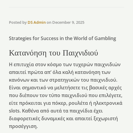
Posted by
DS Admin
on
December 9, 2025
Strategies for Success in the World of Gambling
Κατανόηση του Παιχνιδιού
Η επιτυχία στον κόσμο των τυχερών παιχνιδιών
απαιτεί πρώτα απ’ όλα καλή κατανόηση των
κανόνων και των στρατηγικών του παιχνιδιού.
Είναι σημαντικό να μελετήσετε τις βασικές αρχές
που διέπουν τον τύπο παιχνιδιού που επιλέγετε,
είτε πρόκειται για πόκερ, ρουλέτα ή ηλεκτρονικά
slots. Καθένα από αυτά τα παιχνίδια έχει
διαφορετικές δυναμικές και απαιτεί ξεχωριστή
προσέγγιση.