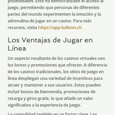
posibilidades. Esto ha democratizado el acceso al
juego, permitiendo que personas de diferentes
partes del mundo experimenten la emoción y la
adrenalina de jugar en un casino. Para más
recursos, visita
https://app-balloon.cl/
.
Los Ventajas de Jugar en
Línea
Un aspecto resaltante de los casinos virtuales son
los bonos y promociones que ofrecen. A diferencia
de los casinos tradicionales, los sitios de juego en
línea despliegan una variedad de incentivos para
atraer y mantener a sus usuarios. Estos pueden
incluir bonos de bienvenida, promociones de
recarga y giros gratis, lo que añade un valor
significativo a la experiencia de juego.
La comodidad también es un factor clave. Los