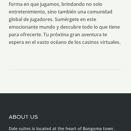
forma en que jugamos, brindando no solo
entretenimiento, sino también una comunidad
global de jugadores. Sumérgete en este
emocionante mundo y descubre todo lo que tiene
para ofrecerte. Tu próxima gran aventura te
espera en el vasto océano de los casinos virtuales.
ABOUT US
Dale suites is located at the heart of Bungoma town ,