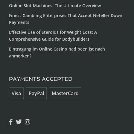
Online Slot Machines: The Ultimate Overview
Finest Gambling Enterprises That Accept Neteller Down
Payments
Effective Use of Steroids for Weight Loss: A
Comprehensive Guide for Bodybuilders
Eintragung im Online Casino had been ist nach
anmerken?
PAYMENTS ACCEPTED
Visa
PayPal
MasterCard