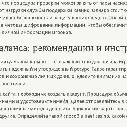
, что процедура проверки может занять от пары часик
от нагрузки службы поддержки казино. Однако стоит о
чивает безопасность и защиту ваших средств. Онлайн 
е методы шифрования информации, чтобы обеспечи
 личной информации игроков.
аланса: рекомендации и инст
виртуальном казино — это важный этап для начала игр
ть надежный и утвержденный ресурс. Такое гарантир
в и сохранение личных данных. Уделите внимание н
ьзователей.
 сайта, необходимо создать аккаунт. Процедура обычн
нными и удостоверьте имейл. Далее отправляйтесь в р
аны различные методы депозита: банковские карты, эл
угие. Определяйте такой способ в beef casino, какой