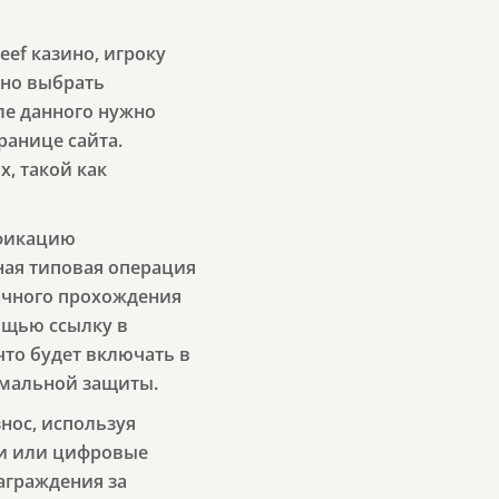
ef казино, игроку
жно выбрать
ле данного нужно
ранице сайта.
, такой как
ификацию
ная типовая операция
ачного прохождения
ощью ссылку в
что будет включать в
имальной защиты.
нос, используя
ки или цифровые
аграждения за