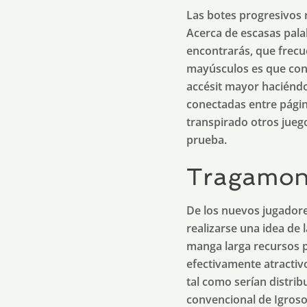
Las botes progresivos 
Acerca de escasas pala
encontrarás, que frecu
mayúsculos es que con 
accésit mayor haciénd
conectadas entre págin
transpirado otros jue
prueba.
Tragamone
De los nuevos jugadore
realizarse una idea de 
manga larga recursos p
efectivamente atractivo
tal como serían distrib
convencional de Igrosof