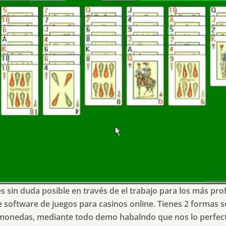
es sin duda posible en través de el trabajo para los más p
 software de juegos para casinos online. Tienes 2 formas 
amonedas, mediante todo demo habalndo que nos lo perfe