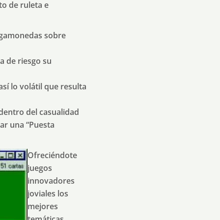
o de ruleta e
tragamonedas sobre
a de riesgo su
­ lo volátil que resulta
dentro del casualidad
uar una “Puesta
Ofreciéndote
juegos
innovadores
joviales los
mejores
temáticas