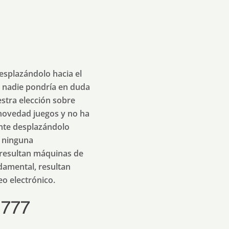
esplazándolo hacia el
s nadie pondrí­a en duda
stra elección sobre
 novedad juegos y no ha
ente desplazándolo
n ninguna
resultan máquinas de
damental, resultan
o electrónico.
 777