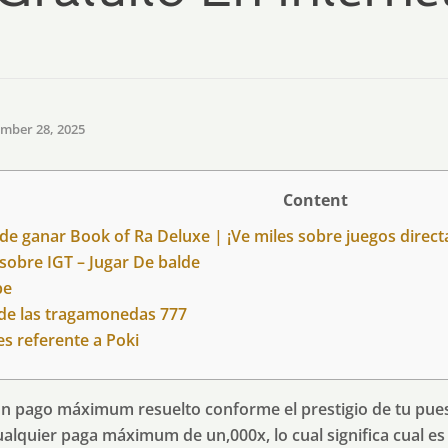
mber 28, 2025
Content
de ganar Book of Ra Deluxe | ¡Ve miles sobre juegos direc
obre IGT – Jugar De balde
pe
 de las tragamonedas 777
s referente a Poki
un pago máximum resuelto conforme el prestigio de tu pue
alquier paga máximum de un,000x, lo cual significa cual es