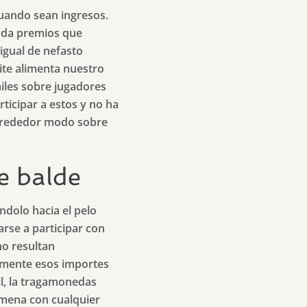
cuando sean ingresos.
zada premios que
igual de nefasto
ite alimenta nuestro
iles sobre jugadores
ticipar a estos y no ha
alrededor modo sobre
e balde
dolo hacia el pelo
arse a participar con
no resultan
ialmente esos importes
il, la tragamonedas
 amena con cualquier