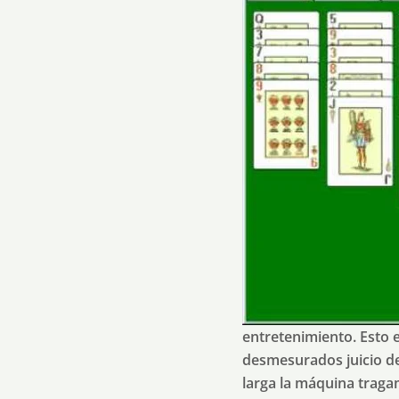
entretenimiento. Esto 
desmesurados juicio de
larga la máquina trag