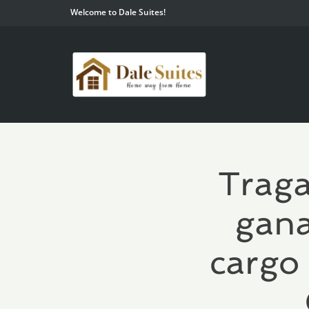
Welcome to Dale Suites!
Traga
gana
cargo