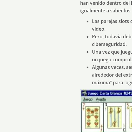
han venido dentro del 
igualmente a saber los
Las parejas slots
video.
Pero, todavía deb
ciberseguridad.
Una vez que juegu
un juego comproba
Algunas veces, se
alrededor del ext
máxima” para logr