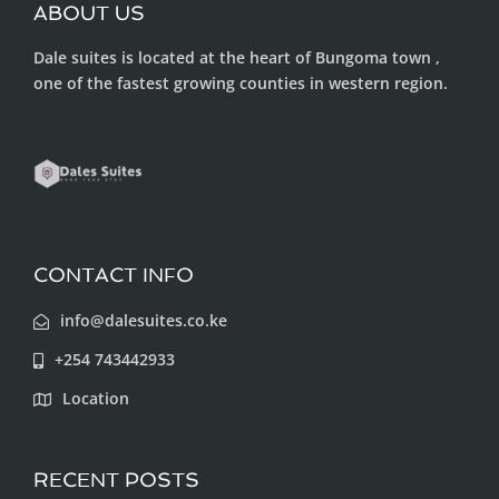
ABOUT US
Dale suites is located at the heart of Bungoma town ,
one of the fastest growing counties in western region.
CONTACT INFO
info@dalesuites.co.ke
+254 743442933
Location
RECENT POSTS