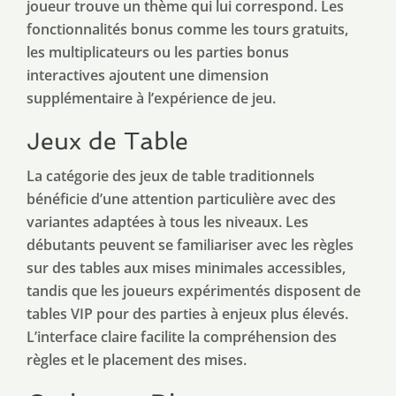
joueur trouve un thème qui lui correspond. Les
fonctionnalités bonus comme les tours gratuits,
les multiplicateurs ou les parties bonus
interactives ajoutent une dimension
supplémentaire à l’expérience de jeu.
Jeux de Table
La catégorie des jeux de table traditionnels
bénéficie d’une attention particulière avec des
variantes adaptées à tous les niveaux. Les
débutants peuvent se familiariser avec les règles
sur des tables aux mises minimales accessibles,
tandis que les joueurs expérimentés disposent de
tables VIP pour des parties à enjeux plus élevés.
L’interface claire facilite la compréhension des
règles et le placement des mises.