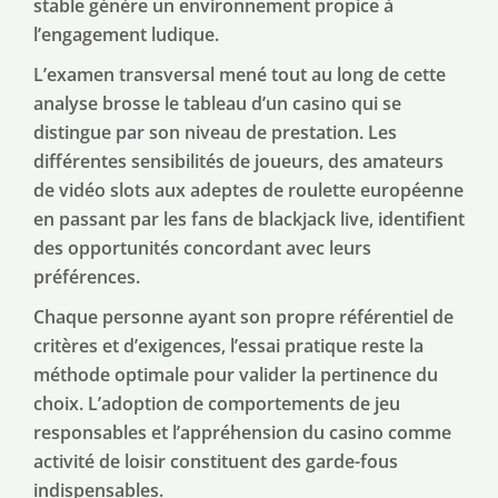
stable génère un environnement propice à
l’engagement ludique.
L’examen transversal mené tout au long de cette
analyse brosse le tableau d’un casino qui se
distingue par son niveau de prestation. Les
différentes sensibilités de joueurs, des amateurs
de vidéo slots aux adeptes de roulette européenne
en passant par les fans de blackjack live, identifient
des opportunités concordant avec leurs
préférences.
Chaque personne ayant son propre référentiel de
critères et d’exigences, l’essai pratique reste la
méthode optimale pour valider la pertinence du
choix. L’adoption de comportements de jeu
responsables et l’appréhension du casino comme
activité de loisir constituent des garde-fous
indispensables.