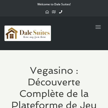
Welcome to Dale Suites!
Toggl
navig
Vegasino :
Découverte
Complète de la
Plateforme de Jeu