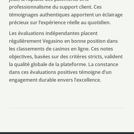
professionnalisme du support client. Ces
témoignages authentiques apportent un éclairage
précieux sur l’expérience réelle au quotidien.
Les évaluations indépendantes placent
régulièrement Vegasino en bonne position dans
les classements de casinos en ligne. Ces notes
objectives, basées sur des critères stricts, valident
la qualité globale de la plateforme. La constance
dans ces évaluations positives témoigne d’un
engagement durable envers l’excellence.