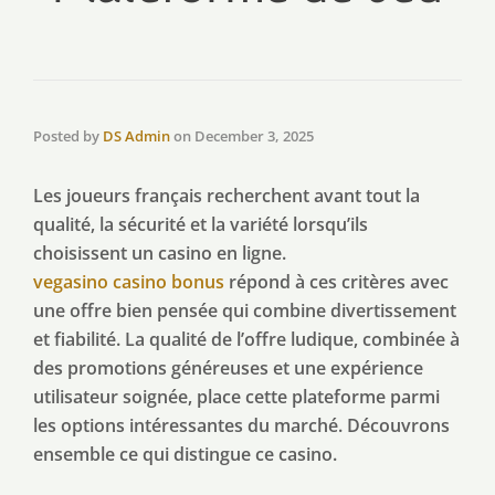
Posted by
DS Admin
on
December 3, 2025
Les joueurs français recherchent avant tout la
qualité, la sécurité et la variété lorsqu’ils
choisissent un casino en ligne.
vegasino casino bonus
répond à ces critères avec
une offre bien pensée qui combine divertissement
et fiabilité. La qualité de l’offre ludique, combinée à
des promotions généreuses et une expérience
utilisateur soignée, place cette plateforme parmi
les options intéressantes du marché. Découvrons
ensemble ce qui distingue ce casino.