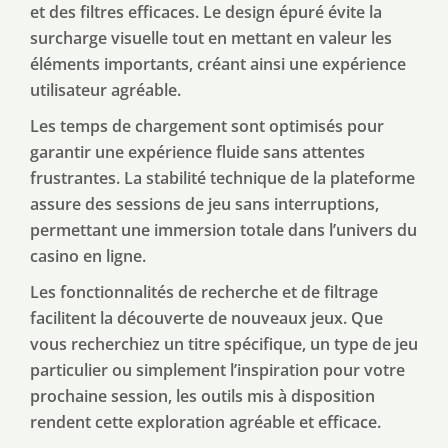
et des filtres efficaces. Le design épuré évite la
surcharge visuelle tout en mettant en valeur les
éléments importants, créant ainsi une expérience
utilisateur agréable.
Les temps de chargement sont optimisés pour
garantir une expérience fluide sans attentes
frustrantes. La stabilité technique de la plateforme
assure des sessions de jeu sans interruptions,
permettant une immersion totale dans l’univers du
casino en ligne.
Les fonctionnalités de recherche et de filtrage
facilitent la découverte de nouveaux jeux. Que
vous recherchiez un titre spécifique, un type de jeu
particulier ou simplement l’inspiration pour votre
prochaine session, les outils mis à disposition
rendent cette exploration agréable et efficace.