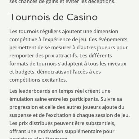
ses chances de gains et éviter les déceptions.
Tournois de Casino
Les tournois réguliers ajoutent une dimension
compétitive à l’expérience de jeu. Ces événements
permettent de se mesurer à d’autres joueurs pour
remporter des prix attractifs. Les différents
formats de tournois s’adaptent à tous les niveaux
et budgets, démocratisant l’accès à ces
compétitions excitantes.
Les leaderboards en temps réel créent une
émulation saine entre les participants. Suivre sa
progression et celle des autres joueurs ajoute du
suspense et de l’excitation à chaque session de jeu.
Les prix distribués peuvent être substantiels,
offrant une motivation supplémentaire pour