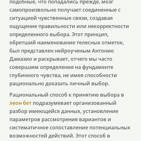
подобные, что попадались прежде, мозг
самопроизвольно получает соединенные с
ситуацией чувственные связи, создавая
ощущение правильности или некорректности
определенного выбора. Этот принцип,
обретший наименование телесных отметок,
был представлен нейроученым Антониo
Дамазио и раскрывает, отчего мы часто
совершаем определения на фундаменте
глубинного чувства, не имея способности
рационально доказать личный выбор.
Рациональный способ к принятию выбора в
леон бет
подразумевает организованный
разбор имеющейся данных, установление
параметров рассмотрения вариантов и
систематичное сопоставление потенциальных
возможностей действий. Этот способ в