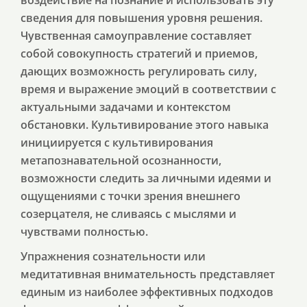
воздействие на познание и использовать эту
сведения для повышения уровня решения.
Чувственная самоуправление составляет
собой совокупность стратегий и приемов,
дающих возможность регулировать силу,
время и выражение эмоций в соответствии с
актуальными задачами и контекстом
обстановки. Культивирование этого навыка
инициируется с культивирования
метапознавательной осознанности,
возможности следить за личными идеями и
ощущениями с точки зрения внешнего
созерцателя, не сливаясь с мыслями и
чувствами полностью.
Упражнения сознательности или
медитативная внимательность представляет
единым из наиболее эффективных подходов