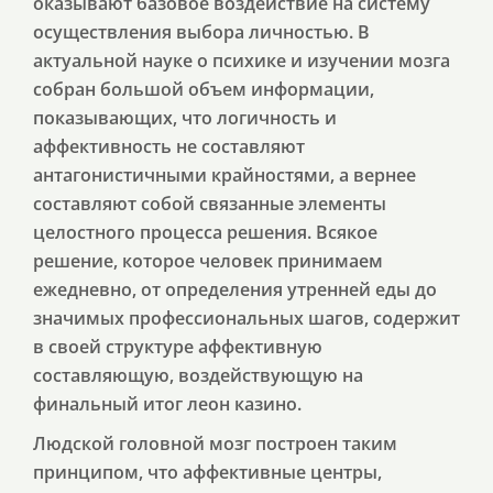
оказывают базовое воздействие на систему
осуществления выбора личностью. В
актуальной науке о психике и изучении мозга
собран большой объем информации,
показывающих, что логичность и
аффективность не составляют
антагонистичными крайностями, а вернее
составляют собой связанные элементы
целостного процесса решения. Всякое
решение, которое человек принимаем
ежедневно, от определения утренней еды до
значимых профессиональных шагов, содержит
в своей структуре аффективную
составляющую, воздействующую на
финальный итог леон казино.
Людской головной мозг построен таким
принципом, что аффективные центры,