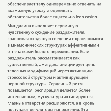
обеспечивает телу одновременно отвечать на
возможную угрозу и оценивать
обстоятельства более тщательно leon casino.
Миндалина выполняет первичную
чувственную суждение раздражителя,
сравнивая входящую сведения с хранящимися
в мнемонических структурах аффективными
отпечатками былого переживания. Если
раздражитель рассматривается как
существенный, амигдала инициирует цепь
телесных модификаций через активацию
стрессовой структуры и активирующей
нервной структуры. Сердечный ритм
повышается, респирация делается более
интенсивным, мускулатура активируются,
глазные отверстия расширяются, а в кровь
поступают регуляторы напряжения. Эти