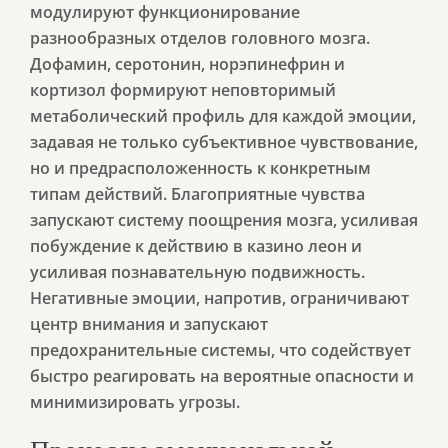
модулируют функционирование
разнообразных отделов головного мозга.
Дофамин, серотонин, норэпинефрин и
кортизол формируют неповторимый
метаболический профиль для каждой эмоции,
задавая не только субъективное чувствование,
но и предрасположенность к конкретным
типам действий. Благоприятные чувства
запускают систему поощрения мозга, усиливая
побуждение к действию в казино леон и
усиливая познавательную подвижность.
Негативные эмоции, напротив, ограничивают
центр внимания и запускают
предохранительные системы, что содействует
быстро реагировать на вероятные опасности и
минимизировать угрозы.