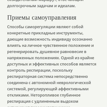
долгосрочным задачам и идеалам.
Приемы самоуправления
Способы саморегуляции являют собой
конкретные прикладные инструменты,
дающие возможность индивиду осознанно
влиять на личное чувственное положение и
регенерировать душевное равновесие в
напряженных положениях. Одной из крайне
доступных и эффективных способов является
контроль респирации, поскольку
респираторная система непосредственно
соединена с автономной неврологической
системой, регулирующей аффективными
откликами. Неторопливое глубинное
респирация с удлиненным выдохом