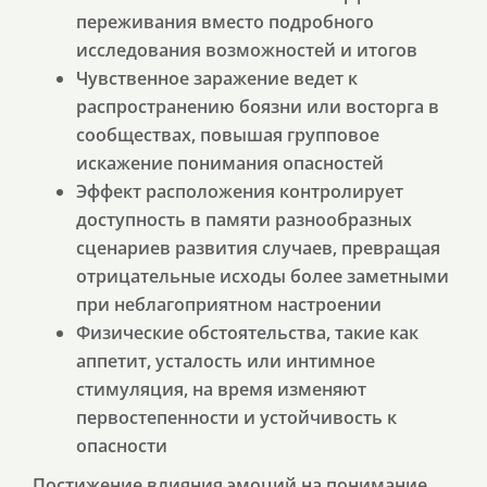
переживания вместо подробного
исследования возможностей и итогов
Чувственное заражение ведет к
распространению боязни или восторга в
сообществах, повышая групповое
искажение понимания опасностей
Эффект расположения контролирует
доступность в памяти разнообразных
сценариев развития случаев, превращая
отрицательные исходы более заметными
при неблагоприятном настроении
Физические обстоятельства, такие как
аппетит, усталость или интимное
стимуляция, на время изменяют
первостепенности и устойчивость к
опасности
Постижение влияния эмоций на понимание