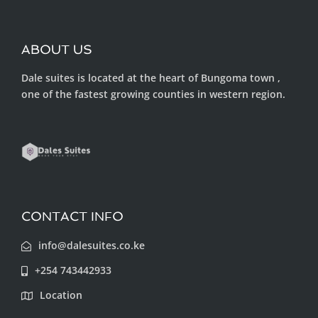
ABOUT US
Dale suites is located at the heart of Bungoma town ,
one of the fastest growing counties in western region.
CONTACT INFO
info@dalesuites.co.ke
+254 743442933
Location