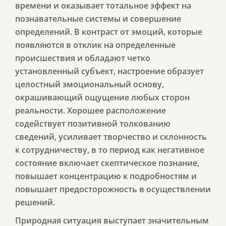
времени и оказывает тотальное эффект на
познавательные системы и совершение
определений. В контраст от эмоций, которые
появляются в отклик на определенные
происшествия и обладают четко
установленный субъект, настроение образует
целостный эмоциональный основу,
окрашивающий ощущение любых сторон
реальности. Хорошее расположение
содействует позитивной толкованию
сведений, усиливает творчество и склонность
к сотрудничеству, в то период как негативное
состояние включает скептическое познание,
повышает концентрацию к подробностям и
повышает предосторожность в осуществлении
решений.
Природная ситуация выступает значительным