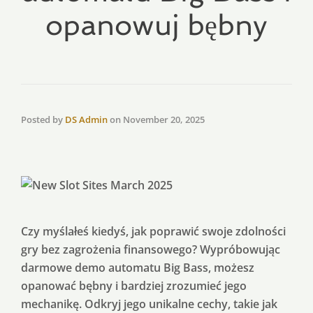
opanowuj bębny
Posted by
DS Admin
on
November 20, 2025
Czy myślałeś kiedyś, jak poprawić swoje zdolności
gry bez zagrożenia finansowego? Wypróbowując
darmowe demo automatu Big Bass, możesz
opanować bębny i bardziej zrozumieć jego
mechanikę. Odkryj jego unikalne cechy, takie jak