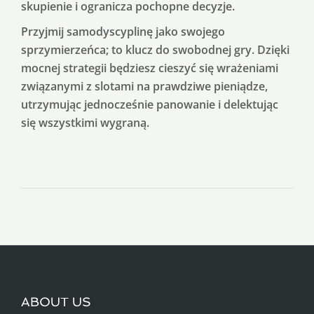
skupienie i ogranicza pochopne decyzje.
Przyjmij samodyscyplinę jako swojego
sprzymierzeńca; to klucz do swobodnej gry. Dzięki
mocnej strategii będziesz cieszyć się wrażeniami
związanymi z slotami na prawdziwe pieniądze,
utrzymując jednocześnie panowanie i delektując
się wszystkimi wygraną.
ABOUT US