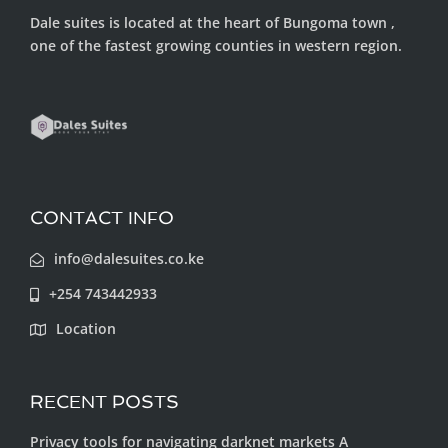
Dale suites is located at the heart of Bungoma town ,
one of the fastest growing counties in western region.
CONTACT INFO
info@dalesuites.co.ke
+254 743442933
Location
RECENT POSTS
Privacy tools for navigating darknet markets A