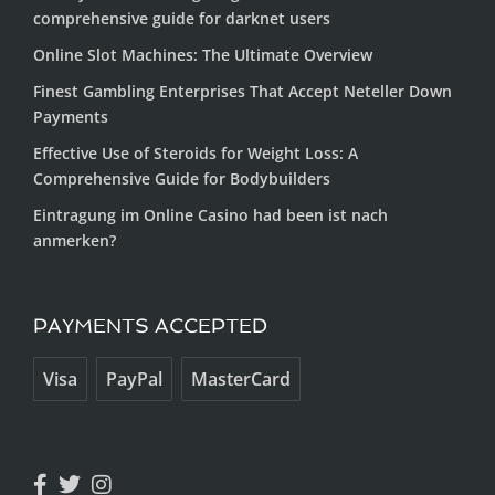
comprehensive guide for darknet users
Online Slot Machines: The Ultimate Overview
Finest Gambling Enterprises That Accept Neteller Down
Payments
Effective Use of Steroids for Weight Loss: A
Comprehensive Guide for Bodybuilders
Eintragung im Online Casino had been ist nach
anmerken?
PAYMENTS ACCEPTED
Visa
PayPal
MasterCard