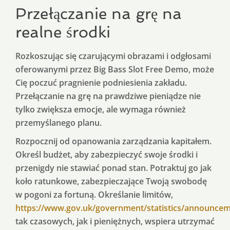
Przełączanie na grę na
realne środki
Rozkoszując się czarującymi obrazami i odgłosami
oferowanymi przez Big Bass Slot Free Demo, może
Cię poczuć pragnienie podniesienia zakładu.
Przełączanie na grę na prawdziwe pieniądze nie
tylko zwiększa emocje, ale wymaga również
przemyślanego planu.
Rozpocznij od opanowania zarządzania kapitałem.
Określ budżet, aby zabezpieczyć swoje środki i
przenigdy nie stawiać ponad stan. Potraktuj go jak
koło ratunkowe, zabezpieczające Twoją swobodę
w pogoni za fortuną. Określanie limitów,
https://www.gov.uk/government/statistics/announce
tak czasowych, jak i pieniężnych, wspiera utrzymać