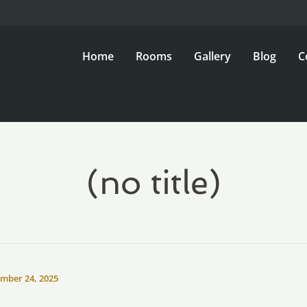
Home
Rooms
Gallery
Blog
C
(no title)
mber 24, 2025