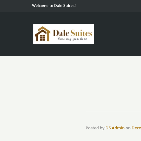
Welcome to Dale Suites!
Posted by
DS Admin
on
Dece