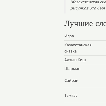
“Казахстанская ск
рисунков.Это был 
Лучшие сл
Игра
Казахстанская
сказка
Алтын Көш
Шарман
Сайран
Тамгас