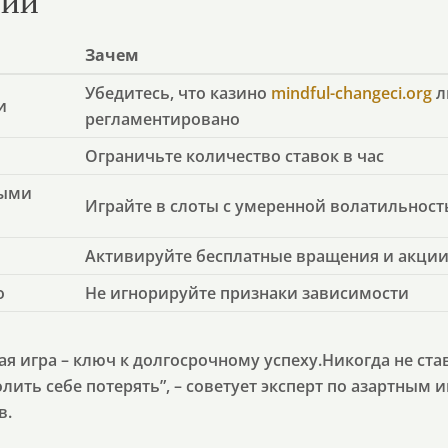
ции
Зачем
Убедитесь, что казино
mindful-changeci.org
л
и
регламентировано
Ограничьте количество ставок в час
ными
Играйте в слоты с умеренной волатильнос
Активируйте бесплатные вращения и акци
о
Не игнорируйте признаки зависимости
ая игра – ключ к долгосрочному успеху.Никогда не ста
ить себе потерять”, – советует эксперт по азартным и
в.