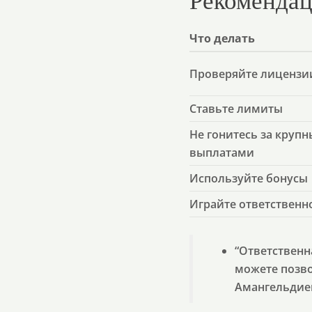
Рекоменда
Что делать
Проверяйте лицензи
Ставьте лимиты
Не гонитесь за круп
выплатами
Используйте бонусы
Играйте ответственн
“Ответственн
можете позвол
Амангельдие