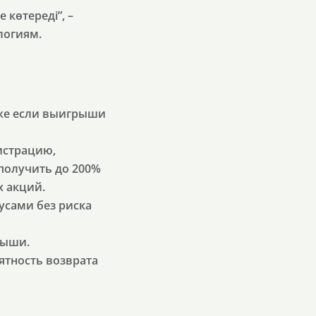
көтереді”, –
логиям.
аже если выигрыши
истрацию,
получить до 200%
х акций.
усами без риска
рыши.
ятность возврата