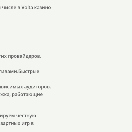
числе в Volta казино
угих провайдеров.
отивами.Быстрые
зависимых аудиторов.
ржка, работающие
нтируем честную
азартных игр в