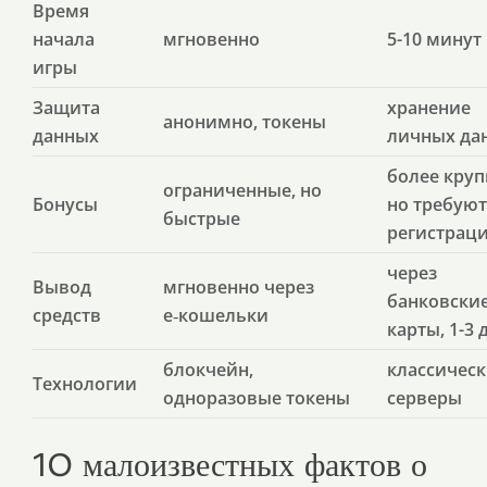
Время
начала
мгновенно
5-10 минут
игры
Защита
хранение
анонимно, токены
данных
личных да
более круп
ограниченные, но
Бонусы
но требуют
быстрые
регистрац
через
Вывод
мгновенно через
банковски
средств
e‑кошельки
карты, 1-3 
блокчейн,
классичес
Технологии
одноразовые токены
серверы
10 малоизвестных фактов о