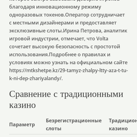
благодаря инновационному режиму
одноразовых токенов.Оператор сотрудничает
с местными дизайнерами и предоставляет
эксклюзивные слоты.Ирина Петрова, аналитик
игровой индустрии, отмечает, что Volta
сочетает высокую безопасность с простотой
использования.Подробнее о правилах и
условиях можно узнать на официальном сайте
https://mtkshetpe.kz/29-tamyz-zhalpy-ltty-aza-t-tu-
k-ni-dep-zhariyalandy/.
Сравнение с традиционными
казино
Безрегистрационные
Традицио
Параметр
слоты
казино