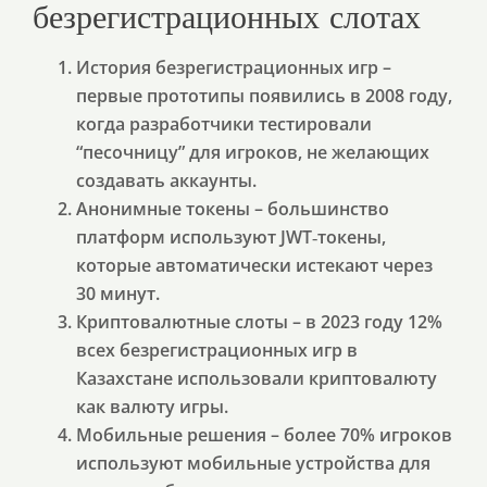
безрегистрационных слотах
История безрегистрационных игр –
первые прототипы появились в 2008 году,
когда разработчики тестировали
“песочницу” для игроков, не желающих
создавать аккаунты.
Анонимные токены – большинство
платформ используют JWT‑токены,
которые автоматически истекают через
30 минут.
Криптовалютные слоты – в 2023 году 12%
всех безрегистрационных игр в
Казахстане использовали криптовалюту
как валюту игры.
Мобильные решения – более 70% игроков
используют мобильные устройства для