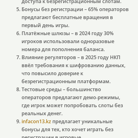
доступа к безрегистрационным слотам.
Бонусы без регистрации – 65% операторов
предлагают бесплатные вращения в
первый день игры.
Платёжные шлюзы – в 2024 году 30%
игроков использовали одноразовые
номера для пополнения баланса.
Влияние регуляторов – в 2025 году НКП
ввёл требования к шифрованию данных,
что повысило доверие к
безрегистрационным платформам.
Тестовые среды – большинство
операторов предлагают демо‑режимы,
где игрок может попробовать слоты без
реальных денег.
infacon13.kz
предлагает уникальные
бонусы для тех, кто хочет играть без
регистрации в игровые