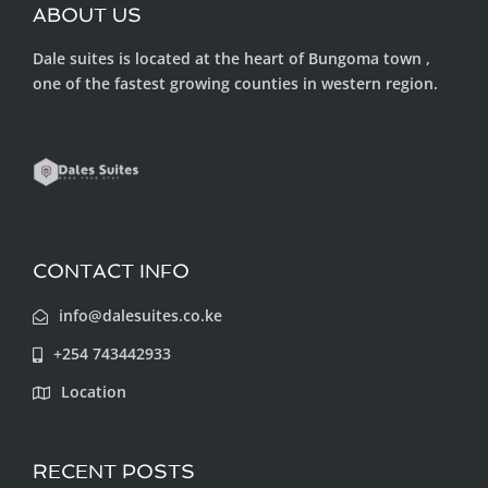
ABOUT US
Dale suites is located at the heart of Bungoma town ,
one of the fastest growing counties in western region.
CONTACT INFO
info@dalesuites.co.ke
+254 743442933
Location
RECENT POSTS