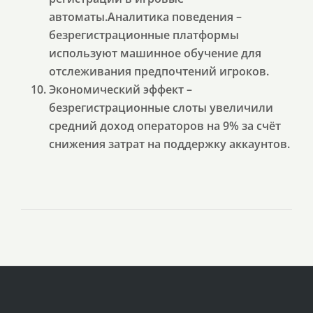
автоматы.Аналитика поведения –
безрегистрационные платформы
используют машинное обучение для
отслеживания предпочтений игроков.
Экономический эффект –
безрегистрационные слоты увеличили
средний доход операторов на 9% за счёт
снижения затрат на поддержку аккаунтов.